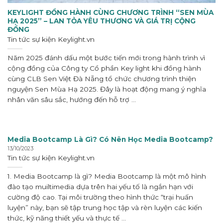
KEYLIGHT ĐỒNG HÀNH CÙNG CHƯƠNG TRÌNH “SEN MÙA
HẠ 2025” – LAN TỎA YÊU THƯƠNG VÀ GIÁ TRỊ CỘNG
ĐỒNG
Tin tức sự kiện
Keylight.vn
Năm 2025 đánh dấu một bước tiến mới trong hành trình vì
cộng đồng của Công ty Cổ phần Key light khi đồng hành
cùng CLB Sen Việt Đà Nẵng tổ chức chương trình thiện
nguyện Sen Mùa Hạ 2025. Đây là hoạt động mang ý nghĩa
nhân văn sâu sắc, hướng đến hỗ trợ ...
Media Bootcamp Là Gì? Có Nên Học Media Bootcamp?
13/10/2023
Tin tức sự kiện
Keylight.vn
1. Media Bootcamp là gì? Media Bootcamp là một mô hình
đào tạo muiltimedia dựa trên hai yếu tố là ngắn hạn với
cường độ cao. Tại môi trường theo hình thức “trại huấn
luyện” này, bạn sẽ tập trung học tập và rèn luyện các kiến
thức, kỹ năng thiết yếu và thực tế ...