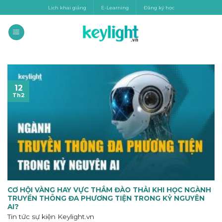
Skip
Lịch khai giảng
E-Learning
Đăng ký học
to
content
12
Th2
CƠ HỘI VÀNG HAY VỰC THẲM ĐÀO THẢI KHI HỌC NGÀNH
TRUYỀN THÔNG ĐA PHƯƠNG TIỆN TRONG KỶ NGUYÊN
AI?
Tin tức sự kiện
Keylight.vn