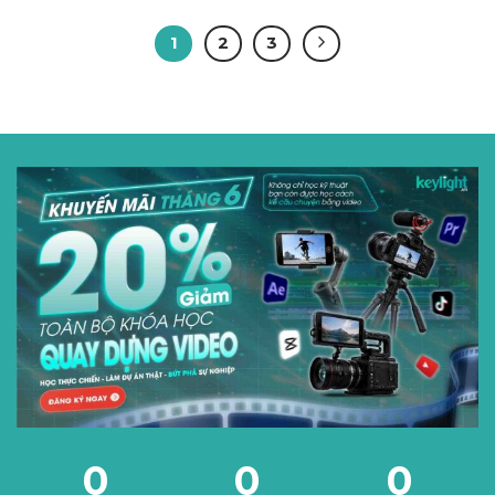
1
2
3
0
0
0