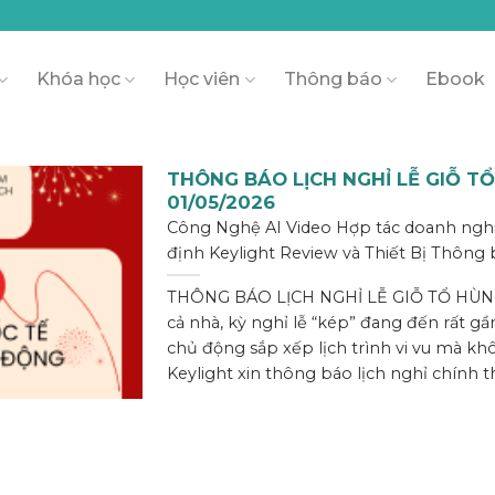
Khóa học
Học viên
Thông báo
Ebook
THÔNG BÁO LỊCH NGHỈ LỄ GIỖ T
01/05/2026
Công Nghệ AI Video Hợp tác doanh ngh
định Keylight Review và Thiết Bị Thông
THÔNG BÁO LỊCH NGHỈ LỄ GIỖ TỔ HÙNG
cả nhà, kỳ nghỉ lễ “kép” đang đến rất gần
chủ động sắp xếp lịch trình vi vu mà k
Keylight xin thông báo lịch nghỉ chính th