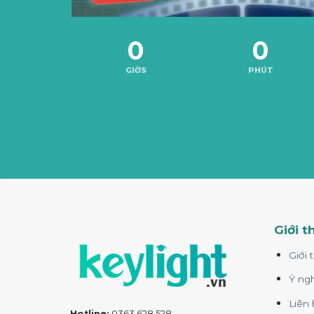
0
0
GIỜS
PHÚT
Giới t
Giới 
Ý ngh
Liên 
Hotline:
0363.628.528