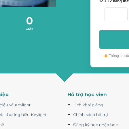
12 + 12 bằng mấ
0
GIÂY
Thông tin củ
hiệu
Hỗ trợ học viên
thiệu về Keylight
Lịch khai giảng
ĩa thương hiệu Keylight
Chính sách hỗ trợ
hệ
Đăng ký học nhập học