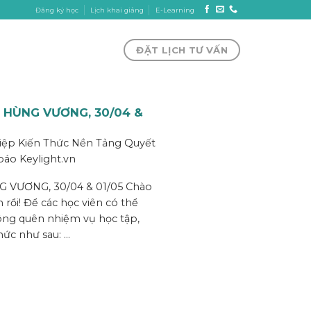
Đăng ký học
Lịch khai giảng
E-Learning
ĐẶT LỊCH TƯ VẤN
Ổ HÙNG VƯƠNG, 30/04 &
iệp Kiến Thức Nền Tảng Quyết
 báo
Keylight.vn
 VƯƠNG, 30/04 & 01/05 Chào
 rồi! Để các học viên có thể
hông quên nhiệm vụ học tập,
ức như sau: ...