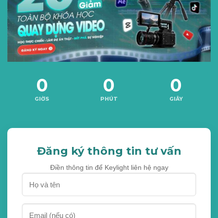
0
0
0
GIỜS
PHÚT
GIÂY
Đăng ký thông tin tư vấn
Điền thông tin để Keylight liên hệ ngay